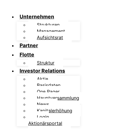
Unternehmen
Strukturen
Management
Aufsichtsrat
Partner
Flotte
Struktur
Investor Relations
Aktie
Basisdaten
One Pager
Hauptversammlung
News
Kapitalerhöhung
Login
Aktionärsportal