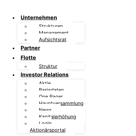
Unternehmen
Strukturen
Management
Aufsichtsrat
Partner
Flotte
Struktur
Investor Relations
Aktie
Basisdaten
One Pager
Hauptversammlung
News
Kapitalerhöhung
Login
Aktionärsportal